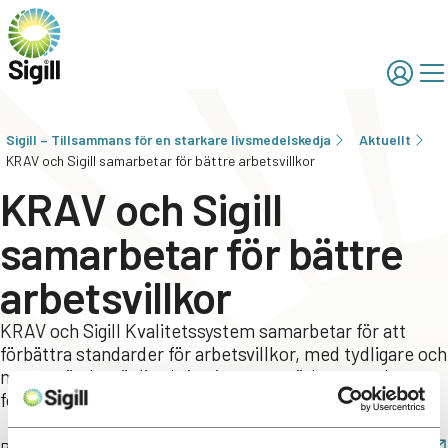
Sigill – Tillsammans för en starkare livsmedelskedja
Aktuellt
KRAV och Sigill samarbetar för bättre arbetsvillkor
KRAV och Sigill
samarbetar för bättre
arbetsvillkor
KRAV och Sigill Kvalitetssystem samarbetar för att
förbättra standarder för arbetsvillkor, med tydligare och
mer användarvänliga kriterier som stärker tryggheten
för arbetstagare och förenklar för arbetsgivare.
Publicerad:
2025-03-11
Dela: