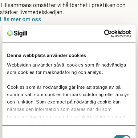
Tillsammans omsätter vi hållbarhet i praktiken och
stärker livsmedelskedjan.
Läs mer om oss
Producent & Företag
Denna webbplats använder cookies
Läs mer om hur Sigill kan hjälpa dig som
Hållbara val för dig som
producent att visa marknaden att din
Webbsidan använder såväl cookies som är nödvändiga
konsument
produktion lever upp till krav på kvalitet och
som cookies för marknadsföring och analys.
hållbarhet.
Läs mer om hur Sigill gör det enklare för dig som
Inköp & Handel
konsument att göra hållbara val.
Cookies som är nödvändiga går inte att stänga av på
samma sätt som cookies för marknadsföring eller analys
Läs mer om hur Sigill kan hjälpa dig att omsätta
och funktion. Som exempel på nödvändig cookie kan
ord till handling och stärka ditt hållbarhetsarbete
med pålitliga och effektiva verktyg.
nämnas den information som sparas när du som
besökare lägger i en vara i din varukorg. Som exempel
på cookie för marknadsföring kan nämnas cookies från
tredjepartsleverantörer i syfte att visa annonser som är
Samtyckesval