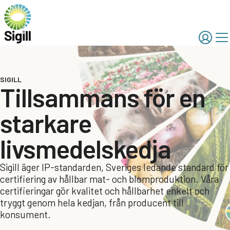
SIGILL
Tillsammans för en
starkare
livsmedelskedja
Sigill äger IP-standarden, Sveriges ledande standard för
certifiering av hållbar mat- och blomproduktion. Våra
certifieringar gör kvalitet och hållbarhet enkelt och
tryggt genom hela kedjan, från producent till
konsument.