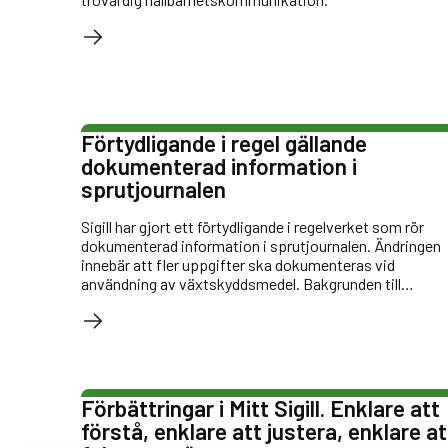
Förtydligande i regel gällande
dokumenterad information i
sprutjournalen
Sigill har gjort ett förtydligande i regelverket som rör
dokumenterad information i sprutjournalen. Ändringen
innebär att fler uppgifter ska dokumenteras vid
användning av växtskyddsmedel. Bakgrunden till
regeländringen är nya lagkrav för dokumentation vid
användning av växtskyddsmedel. Berörd regelpunkt fin
inom flera standarder.
Förbättringar i Mitt Sigill. Enklare att
förstå, enklare att justera, enklare at