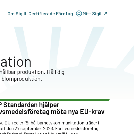
Om Sigill
Certifierade Företag
Mitt Sigill ↗
mation
 hållbar produktion. Håll dig
h blomproduktion.
P Standarden hjälper
ivsmedelsföretag möta nya EU-krav
a EU-regler för hållbarhetskommunikation träder i
aft den 27 september 2026. För livsmedelsföretag
nebär det skärpta krav på hur miljö- och