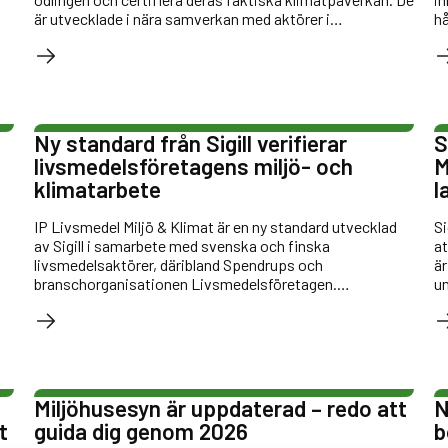
är utvecklade i nära samverkan med aktörer i
h
livsmedelskedjan, anpassade för nordiska förhållanden
tr
och möter nya EU-krav på oberoende
certifieringssystem.
Ny standard från Sigill verifierar
S
livsmedelsföretagens miljö- och
M
klimatarbete
l
IP Livsmedel Miljö & Klimat är en ny standard utvecklad
Si
av Sigill i samarbete med svenska och finska
at
livsmedelsaktörer, däribland Spendrups och
är
branschorganisationen Livsmedelsföretagen.
un
Standarden ramar in de miljö- och klimatfrågor som är
ns
mest relevanta för livsmedelsföretag och certifieringen
ger ett kvitto på god miljöprestanda.
Miljöhusesyn är uppdaterad – redo att
N
t
guida dig genom 2026
b