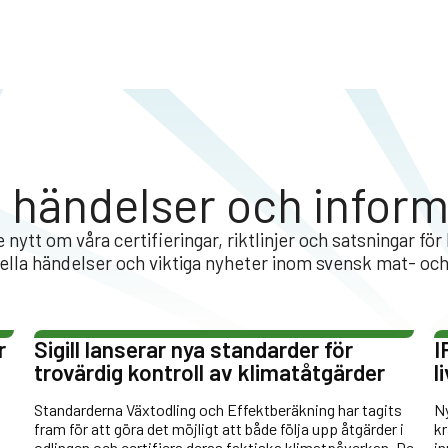
a händelser och infor
 nytt om våra certifieringar, riktlinjer och satsningar för
lla händelser och viktiga nyheter inom svensk mat- oc
r
Sigill lanserar nya standarder för
I
trovärdig kontroll av klimatåtgärder
l
Standarderna Växtodling och Effektberäkning har tagits
Ny
fram för att göra det möjligt att både följa upp åtgärder i
kr
odlingen och certifiera deras faktiska klimatpåverkan. De
in