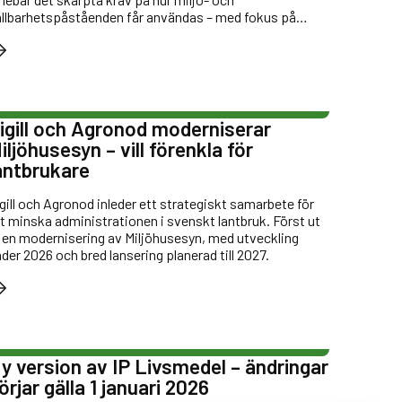
ållbarhetspåståenden får användas – med fokus på
ansparens, tydliga kriterier och oberoende verifiering.
igill och Agronod moderniserar
iljöhusesyn – vill förenkla för
antbrukare
gill och Agronod inleder ett strategiskt samarbete för
t minska administrationen i svenskt lantbruk. Först ut
 en modernisering av Miljöhusesyn, med utveckling
der 2026 och bred lansering planerad till 2027.
y version av IP Livsmedel – ändringar
örjar gälla 1 januari 2026