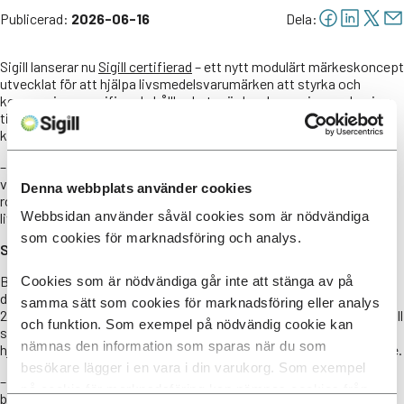
Publicerad:
2026-06-16
Dela:
Sigill lanserar nu
Sigill certifierad
– ett nytt modulärt märkeskoncept
utvecklat för att hjälpa livsmedelsvarumärken att styrka och
kommunicera verifierade hållbarhetsvärden. Lanseringen sker i en
tid där både lagstiftning, handel och konsumenter ställer allt högre
krav på transparens och dokumenterade hållbarhetspåståenden.
– Marknaden efterfrågar inte längre bara hållbarhetslöften, utan
verifierade bevis. Med det nya märkeskonceptet tydliggör vi Sigills
Denna webbplats använder cookies
roll som möjliggörare för trovärdig hållbarhetskommunikation i
Webbsidan använder såväl cookies som är nödvändiga
livsmedelskedjan, säger Ann-Louise Ingvarson, vd Sigill.
som cookies för marknadsföring och analys.
Ska hjälpa branschen möta nya EU-krav
Bakgrunden till lanseringen är bland annat nya EU-regler, där
Cookies som är nödvändiga går inte att stänga av på
direktivet Empowering Consumers for the Green Transition från
samma sätt som cookies för marknadsföring eller analys
2026 skärper kraven på hållbarhetspåståenden och verifiering. Sigill
och funktion. Som exempel på nödvändig cookie kan
ser därför ett växande behov av gemensamma strukturer som
nämnas den information som sparas när du som
hjälper livsmedelsbranschen att gå från ambition till genomförande.
besökare lägger i en vara i din varukorg. Som exempel
– De nya reglerna gör verifiering viktigare än någonsin. Företag
på cookie för marknadsföring kan nämnas cookies från
behöver kunna styrka sina hållbarhetspåståenden med substans