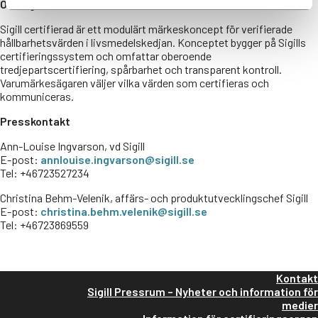
Om Sigill certifierad
Sigill certifierad är ett modulärt märkeskoncept för verifierade
hållbarhetsvärden i livsmedelskedjan. Konceptet bygger på Sigills
certifieringssystem och omfattar oberoende
tredjepartscertifiering, spårbarhet och transparent kontroll.
Varumärkesägaren väljer vilka värden som certifieras och
kommuniceras.
Presskontakt
Ann-Louise Ingvarson, vd Sigill
E-post:
annlouise.ingvarson@sigill.se
Tel: +46723527234
Christina Behm-Velenik, affärs- och produktutvecklingschef Sigill
E-post:
christina.behm.velenik@sigill.se
Tel: +46723869559
Kontakt
Sigill Pressrum – Nyheter och information för
medier