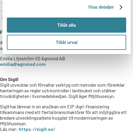
Tydligare struktur och bättre överblick
Visa detaljer
Förbättrat stöd för dokumentation och uppföljning
En grund för att enklare kunna återanvända uppgifter och 
dokumentation när olika aktörer efterfrågar underlag.
Tillåt alla
För mer information kontakta:
Ann-Louise Ingvarson VD Sigill Kvalitetssystem AB
Tillåt urval
annlouise.ingvarson@sigill.se
Emilia Liljeström VD Agronod AB
emilia@agronod.com
Om Sigill
Sigill utvecklar och förvaltar verktyg och metoder som förenklar
hanteringen av regler och kontroller i lantbruket och stärker
trovärdigheten i livsmedelskedjan. Sigill äger Miljöhusesyn.
Sigill har lämnat in en ansökan om EIP-Agri-finansiering
tillsammans med ett flertal branschaktörer för att möjliggöra ett
bredare utvecklingsarbete kopplat till moderniseringen av
Miljöhusesyn.
Läs mer:
https://sigill.se/