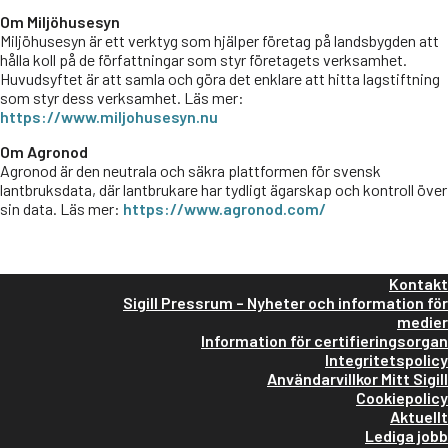
Om Miljöhusesyn
Miljöhusesyn är ett verktyg som hjälper företag på landsbygden att
hålla koll på de författningar som styr företagets verksamhet.
Huvudsyftet är att samla och göra det enklare att hitta lagstiftning
som styr dess verksamhet. Läs mer:
https://www.miljohusesyn.nu
Om Agronod
Agronod är den neutrala och säkra plattformen för svensk
lantbruksdata, där lantbrukare har tydligt ägarskap och kontroll över
sin data. Läs mer:
https://www.agronod.com/
Kontakt
Sigill Pressrum – Nyheter och information för
medier
Information för certifieringsorgan
Integritetspolicy
Användarvillkor Mitt Sigill
Cookiepolicy
Aktuellt
Lediga jobb