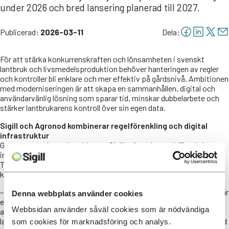
under 2026 och bred lansering planerad till 2027.
Publicerad:
2026-03-11
Dela:
För att stärka konkurrenskraften och lönsamheten i svenskt
lantbruk och livsmedelsproduktion behöver hanteringen av regler
och kontroller bli enklare och mer effektiv på gårdsnivå. Ambitionen
med moderniseringen är att skapa en sammanhållen, digital och
användarvänlig lösning som sparar tid, minskar dubbelarbete och
stärker lantbrukarens kontroll över sin egen data.
Sigill och Agronod kombinerar regelförenkling och digital
infrastruktur
Genom samarbetet kombineras Sigills djupa branschförankring
inom regler och kontroller med Agronods nationella dataplattform.
Tillsammans förenklar vi efterlevnaden och möjliggör delning av
kvalitetssäkrad jordbruksdata – på lantbrukarens villkor.
– Vi tar nu ett viktigt steg för att modernisera Miljöhusesyn. Målet är
Denna webbplats använder cookies
ett vardagsnära verktyg där informationen blir tydligare,
Webbsidan använder såväl cookies som är nödvändiga
administrationen minskar och egenkontrollen bättre stödjer
lantbrukarens arbete. Tillsammans med Agronod skapar vi en grund
som cookies för marknadsföring och analys.