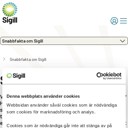
Snabbfakta om Sigill
Snabbfakta om Sigill
Snabbfakta om Sigill
Vill du snabbt få en överblick av Sigill och vårt arbete?
Denna webbplats använder cookies
Här har vi samlat kortfattad information om IP-
Webbsidan använder såväl cookies som är nödvändiga
standarden, märkningen Svenskt Sigill och hur vi
som cookies för marknadsföring och analys.
tillsammans med branschen driver utvecklingen mot
en mer hållbar och kvalitetssäkrad produktion av mat
Cookies som är nödvändiga går inte att stänga av på