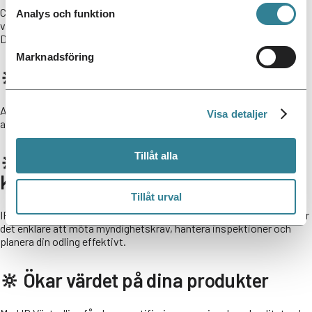
Certifieringen stöttar hållbart jordbruk genom fokus på
Analys och funktion
växtnäringsbalans, markhälsa och effektiv växtskyddshantering.
Det minskar din miljöpåverkan och skapar en hållbar produktion.
Marknadsföring
🔆 Optimerar produktionen
Att arbeta i enlighet med IP Växtodling ger en strukturerad
Visa detaljer
arbetsmetodik som hjälper dig att effektivisera produktionen.
Tillåt alla
🔆 Förenklar dokumentation och
kontroll
Tillåt urval
IP Växtodling samlar all nödvändig information på ett ställe. Det gör
det enklare att möta myndighetskrav, hantera inspektioner och
planera din odling effektivt.
🔆 Ökar värdet på dina produkter