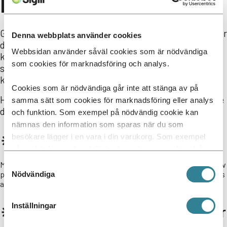
IP Växtodling
Genom att certifiera sig enligt IP Växtodling säkerställer
Denna webbplats använder cookies
du en produktion som lever upp till höga krav på
Webbsidan använder såväl cookies som är nödvändiga
kvalitet, klimatåtgärder och spårbarhet – en trygghet
som cookies för marknadsföring och analys.
som stärker ditt varumärke och skapar värde för dina
kunder
Cookies som är nödvändiga går inte att stänga av på
Här är fem konkreta fördelar som en certifiering kan ge
samma sätt som cookies för marknadsföring eller analys
din verksamhet.
och funktion. Som exempel på nödvändig cookie kan
nämnas den information som sparas när du som
🔆 Stärker ditt varumärke
besökare lägger i en vara i din varukorg. Som exempel
på cookie för marknadsföring kan nämnas cookies från
tredjepartsleverantörer i syfte att visa annonser som är
Med IP Växtodling visar du att din produktion lever upp till höga krav
Samtyckesval
relevanta och för enskilda användare.
på kvalitet, spårbarhet och klimatåtgärder – något som efterfrågas
Nödvändiga
av både konsumenter och era kunder.
Inställningar
🔆 Främjar hållbarhet och miljöansvar